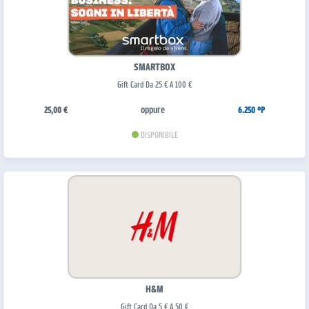
SMARTBOX
Gift Card Da 25 € A 100 €
oppure
25,00 €
6.250 °P
DISPONIBILE
H&M
Gift Card Da 5 € A 50 €