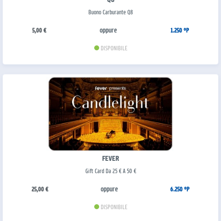
Buono Carburante Q8
oppure
5,00 €
1.250 °P
DISPONIBILE
FEVER
Gift Card Da 25 € A 50 €
oppure
25,00 €
6.250 °P
DISPONIBILE