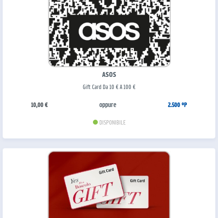
ASOS
Gift Card Da 10 € A 100 €
oppure
10,00 €
2.500 °P
DISPONIBILE