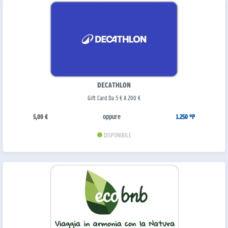
DECATHLON
Gift Card Da 5 € A 200 €
oppure
5,00 €
1.250 °P
DISPONIBILE