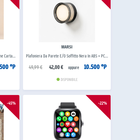
MARSI
one Carta…
Plafoniera Da Parete E/o Soffitto Nera In ABS + PC…
.500 °P
10.500 °P
49,99 €
42,00 €
oppure
DISPONIBILE
-45%
-22%