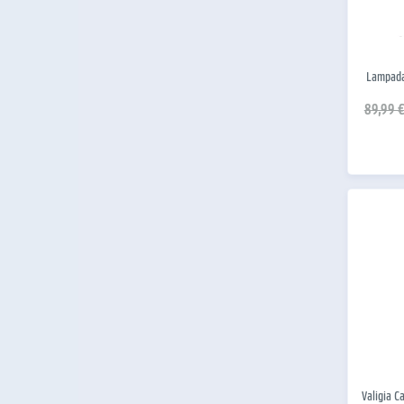
Lampada 
89,99 
Valigia C