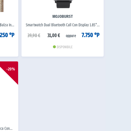
MOJOBURST
 Balza In…
Smartwatch Dual Bluetooth Call Con Display 1.85”…
.250 °P
7.750 °P
39,90 €
31,00 €
oppure
DISPONIBILE
-20%
tica Con…