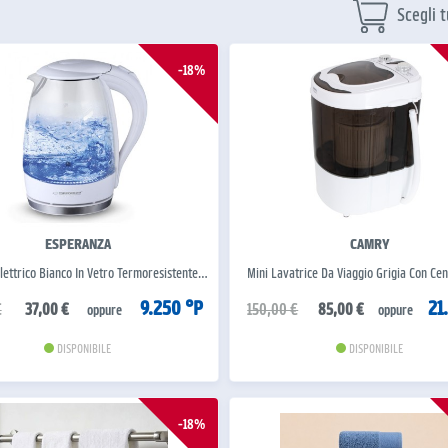
Scegli t
-18%
ESPERANZA
CAMRY
Elettrico Bianco In Vetro Termoresistente…
Mini Lavatrice Da Viaggio Grigia Con Ce
9.250 °P
21
€
37,00 €
150,00 €
85,00 €
oppure
oppure
DISPONIBILE
DISPONIBILE
-18%