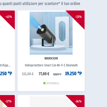
u quanti punti utilizzare per scontare* il tuo ordine
-43%
-33%
MARKSON
ntrifuga…
Videoproiettore Smart Con Wi-Fi E Bluetooth
.250 °P
19.250 °P
115,00 €
77,00 €
oppure
DISPONIBILE
-17%
-16%