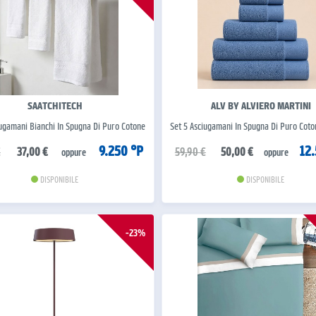
SAATCHITECH
ALV BY ALVIERO MARTINI
iugamani Bianchi In Spugna Di Puro Cotone
Set 5 Asciugamani In Spugna Di Puro Cot
9.250 °P
12
€
37,00 €
59,90 €
50,00 €
oppure
oppure
DISPONIBILE
DISPONIBILE
-23%