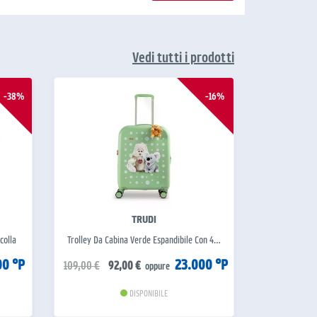
Vedi tutti i prodotti
-38%
-16%
TRUDI
colla
Trolley Da Cabina Verde Espandibile Con 4…
00 °P
23.000 °P
109,00 €
92,00 €
oppure
DISPONIBILE