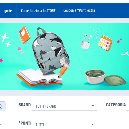
Coupon e °Punti extra
ategorie
Come funziona lo STORE
BRAND
CATEGORIA
TUTTI I BRAND
°PUNTI
TUTTI